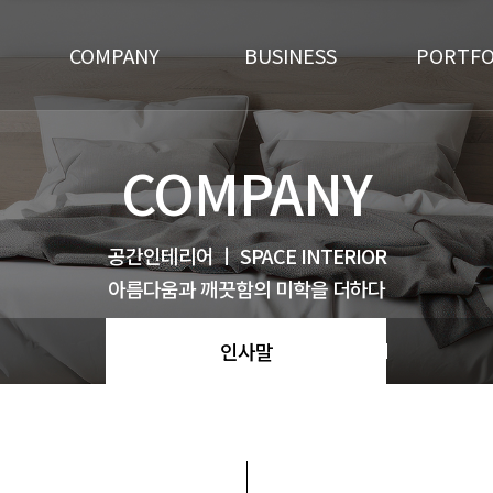
COMPANY
BUSINESS
PORTFO
인사말
주요업무
주거공
COMPANY
상업공
주방
공간인테리어 ㅣ SPACE INTERIOR
아름다움과 깨끗함의 미학을 더하다
욕실
기타
인사말