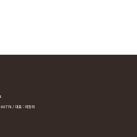
N
0776 / 대표 : 여창희